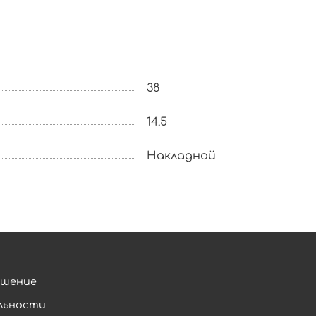
38
14.5
Накладной
ашение
льности