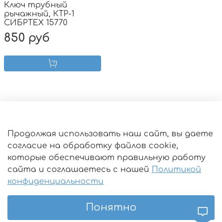
Ключ трубный
рычажный, КТР-1
СИБРТЕХ 15770
850 руб
Оферта
Продолжая использовать наш сайт, вы даете
согласие на обработку файлов cookie,
Пользовательское соглашение
которые обеспечивают правильную работу
Политика конфиденциальности
сайта и соглашаетесь с нашей
Политикой
Условия обмена и возврата
конфиденциальности
Как сделать заказ
Понятно
Обратная связь