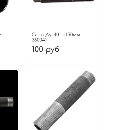
м
Сгон Ду-40 L=150мм
360041
100 руб