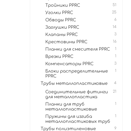
Тройники PPRC
51
Уголки PPRC
25
Обводы PPRC
6
Заглушки PPRC
14
Клапаны PPRC
3
Крестовины PPRC
16
Планки для смесителя PPRC
1
Врезки PPRC
1
Компенсаторы PPRC
3
Блоки распределительные
1
PPRC
Трубы металлопластиковые
4
Соединительные фитинги
21
для металлопластика
Планки для труб
1
металлоплаcтиковые
Пружины для изгиба
1
металлопластиковых труб
Трубы полиэтиленовые
9