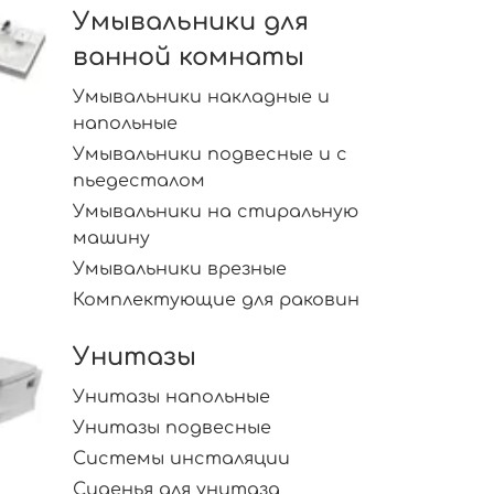
Умывальники для
ванной комнаты
Умывальники накладные и
напольные
Умывальники подвесные и с
пьедесталом
Умывальники на стиральную
машину
Умывальники врезные
Комплектующие для раковин
Унитазы
Унитазы напольные
Унитазы подвесные
Системы инсталяции
Сиденья для унитаза