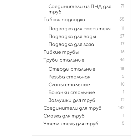
Соединители из ПНД для
71
труб
Гибкая подводка
55
Подводка для смесителя
11
Подводка для воды
27
Подводка для газа
17
Гибкие трубы
16
Трубы стальные
46
Отводы стальные
18
Резьба стальная
5
Сгоны стальные
10
Бочонки стальные
1
Заглушки для труб
12
Соединители для труб
142
Смазка для труб
1
Утеплитель для труб
5