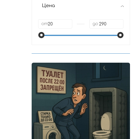
Цена
—
от
до