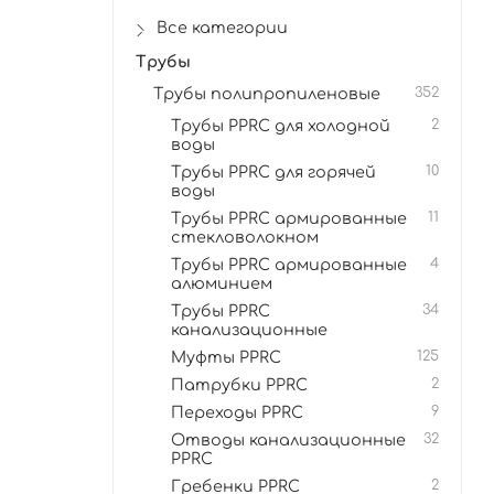
Все категории
Трубы
Трубы полипропиленовые
352
Трубы PPRC для холодной
2
воды
Трубы PPRC для горячей
10
воды
Трубы PPRC армированные
11
стекловолокном
Трубы PPRC армированные
4
алюминием
Трубы PPRC
34
канализационные
Муфты PPRC
125
Патрубки PPRC
2
Переходы PPRC
9
Отводы канализационные
32
PPRC
Гребенки PPRC
2