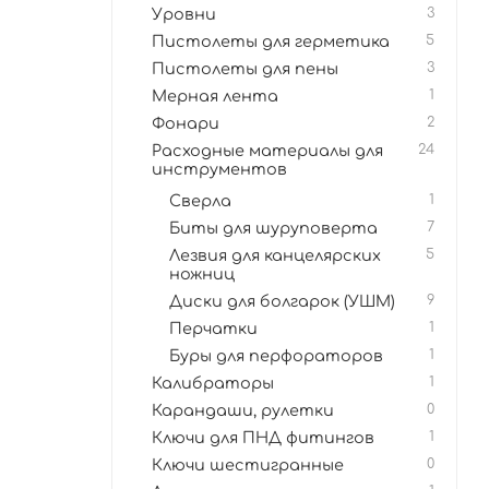
Уровни
3
Пистолеты для герметика
5
Пистолеты для пены
3
Мерная лента
1
Фонари
2
Расходные материалы для
24
инструментов
Сверла
1
Биты для шуруповерта
7
Лезвия для канцелярских
5
ножниц
Диски для болгарок (УШМ)
9
Перчатки
1
Буры для перфораторов
1
Калибраторы
1
Карандаши, рулетки
0
Ключи для ПНД фитингов
1
Ключи шестигранные
0