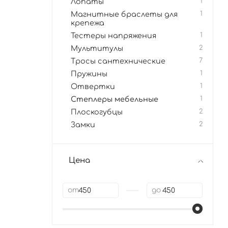
Лопаты
1
Магнитные браслеты для
1
крепежа
Тестеры напряжения
1
Мультитулы
2
Тросы сантехнические
7
Пружины
1
Отвертки
1
Степлеры мебельные
1
Плоскогубцы
2
Замки
2
Цена
—
от
до