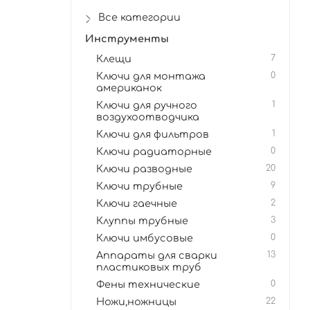
Все категории
Инструменты
Клещи
7
Ключи для монтажа
0
американок
Ключи для ручного
1
воздухоотводчика
Ключи для фильтров
1
Ключи радиаторные
0
Ключи разводные
20
Ключи трубные
9
Ключи гаечные
2
Клуппы трубные
3
Ключи имбусовые
0
Аппараты для сварки
13
пластиковых труб
Фены технические
0
Ножи,ножницы
22