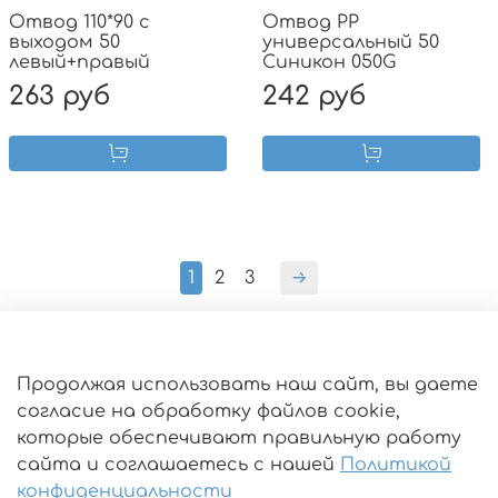
Отвод 110*90 с
Отвод PP
выходом 50
универсальный 50
левый+правый
Синикон 050G
263 руб
242 руб
1
2
3
Оферта
Продолжая использовать наш сайт, вы даете
согласие на обработку файлов cookie,
Пользовательское соглашение
которые обеспечивают правильную работу
Политика конфиденциальности
сайта и соглашаетесь с нашей
Политикой
Условия обмена и возврата
конфиденциальности