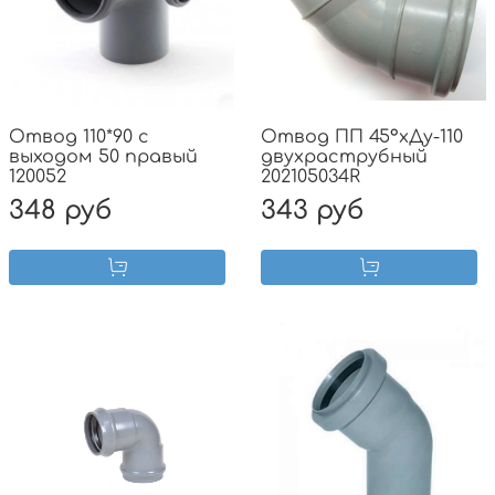
Отвод 110*90 с
Отвод ПП 45°хДу-110
выходом 50 правый
двухраструбный
120052
202105034R
348 руб
343 руб