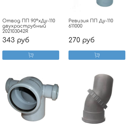
Отвод ПП 90°хДу-110
Ревизия ПП Ду-110
двухраструбный
611000
202103042R
343 руб
270 руб