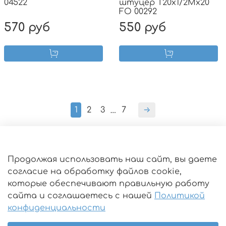
04522
штуцер T20х1/2Mх20
FO 00292
570 руб
550 руб
1
2
3
7
…
Оферта
Продолжая использовать наш сайт, вы даете
согласие на обработку файлов cookie,
Пользовательское соглашение
которые обеспечивают правильную работу
Политика конфиденциальности
сайта и соглашаетесь с нашей
Политикой
Условия обмена и возврата
конфиденциальности
Как сделать заказ