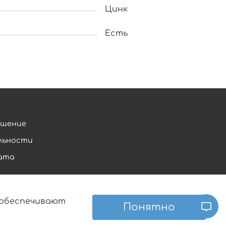
Цинк
Есть
ашение
льности
рата
е обеспечивают
Понятно