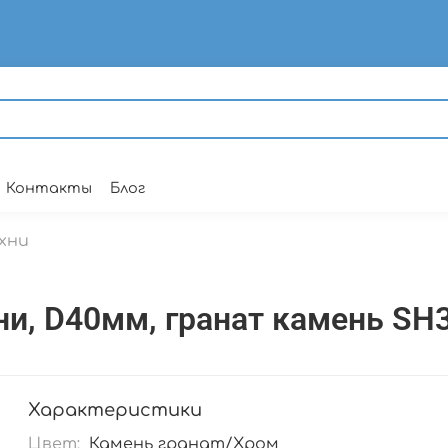
Контакты
Блог
хни
ни, D40мм, гранат камень SH
Характеристики
Цвет:
Камень гранат/Хром