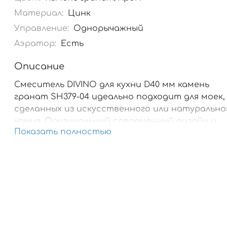
Материал:
Цинк
Управление:
Однорычажный
Аэратор:
Есть
Описание
Смеситель DIVINO для кухни D40 мм камень
гранат SH379-04 идеально подходит для моек,
сделанных из искусственного или натурально
камня. Оригинальный современный дизайн и
Показать полностью
высококачественная сборка делает его
невероятно практичным. Изделия этого
производителя отличаются надёжностью и
долговечностью в бытовом использовании.
Смеситель оснащен поворотным изливом
традиционной формы и устанавливается на
мойку или столешницу с помощью надежного
крепления.