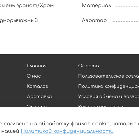
амень гранат/Хром
Материал
днорычажный
Аэратор
Главная
Оферта
О нас
Пользовательское согл
Каталог
Политика конфиденциа
Доставка
Условия обмена и возв
Оплата
Как сделать заказ
Контакты
Обратная связь
е согласие на обработку файлов cookie, которы
Блог
с нашей
Политикой конфиденциальности