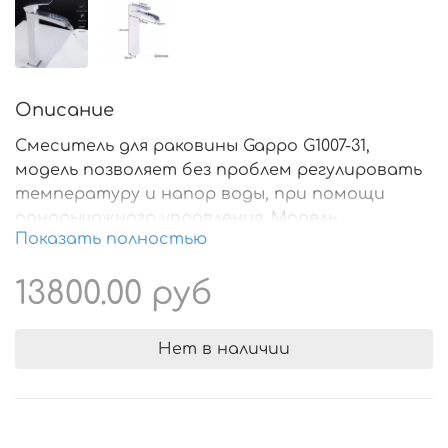
Описание
Смеситель для раковины Gappo G1007-31,
модель позволяет без проблем регулировать
температуру и напор воды, при помощи
однорычажного управления. Модель
Показать полностью
устанавливается при помощи гайки, нижняя
часть корпуса смесителя вставляется в
13800.00 руб
специальное отверстие для установки и
затягивается гайкой. Дизайн смесителей
выполнен в популярном стиле хайтек,
Нет в наличии
который с каждым днем обретает все
больше и больше почитателей. К
представленной категории изделий
относится традиционный вид смесителей,