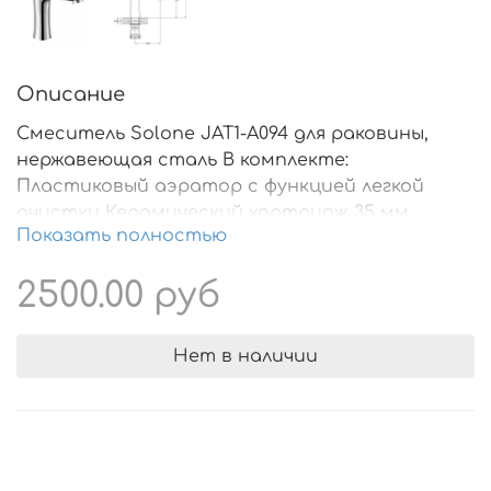
Описание
Смеситель Solone JAT1-A094 для раковины,
нержавеющая сталь В комплекте:
Пластиковый аэратор с функцией легкой
очистки Керамический картридж 35 мм
Показать полностью
Гибкая подводка 1/2" 40 см – 2 шт. Гайка для
горизонтального крепления Рукоятка из
2500.00 руб
нержавеющей стали
Нет в наличии