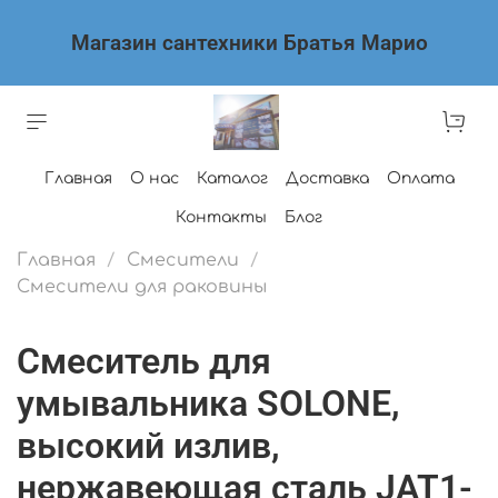
Магазин сантехники Братья Марио
Главная
О нас
Каталог
Доставка
Оплата
Контакты
Блог
Главная
Смесители
Смесители для раковины
Смеситель для
умывальника SOLONE,
высокий излив,
нержавеющая сталь JAT1-