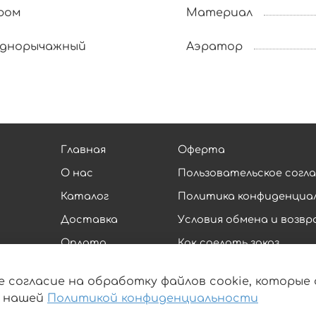
ром
Материал
днорычажный
Аэратор
Главная
Оферта
О нас
Пользовательское согл
Каталог
Политика конфиденциа
Доставка
Условия обмена и возв
Оплата
Как сделать заказ
Контакты
Обратная связь
е согласие на обработку файлов cookie, которы
Блог
с нашей
Политикой конфиденциальности