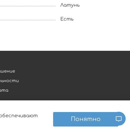
Латунь
Есть
ашение
льности
рата
е обеспечивают
Понятно