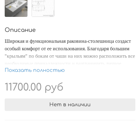
Описание
Широкая и функциональная раковина-столешница создаст
особый комфорт от ее использования. Благодаря большим
"крыльям" по бокам от чаши на них можно расположить все
необходимые принадлежности и разграничить личное
Показать полностью
пространство. Раковина выполнена из экологичных и
долговечных материалов. Белая глазурь покрывающая
11700.00 руб
поверхность раковины делает ее прочной, долговечной и
устойчивой к различным загрязнениям. Уход за раковиной
не требует особых усилий.
Нет в наличии