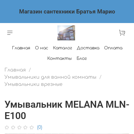
Магазин сантехники Братья Марио
Главная
О нас
Каталог
Доставка
Оплата
Контакты
Блог
Главная
Умывальники для ванной комнаты
Умывальники врезные
Умывальник MELANA MLN-
E100
(0)