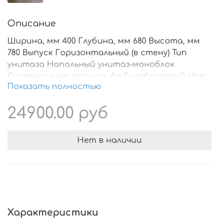
Описание
Ширина, мм 400 Глубина, мм 680 Высота, мм
780 Выпуск Горизонтальный (в стену) Тип
унитаза Напольный унитаз-моноблок
Система антивсплеск Да Безободковый Нет
Показать полностью
Цвет белый Система микролифт Да
Быстросъемная крышка Да Ширина упаковки,
24900.00 руб
мм 700 Глубина упаковки, мм 820 Высота
упаковки, мм 400
Нет в наличии
Характеристики