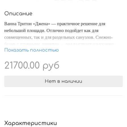
Описание
Ванна Тритон «Джена» — практичное решение для
небольшой площади. Отлично подойдет как для
совмещенных, так и для раздельных санузлов. Снежно-
белая, с плавными линиями — она выглядит изысканно,
Показать полностью
подходит для любых интерьеров, прекрасно смотрится.
При всем этом не требует особенного ухода, легко моется.
21700.00 руб
Благодаря тому, что немного весит, проста в монтаже и
транспортировке. Для прямоугольной ванны можно
Нет в наличии
дополнительно приобрести шторку на борт Тритон,
выполненную из закаленного стекла.
Характеристики